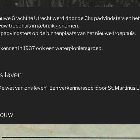
we Gracht te Utrecht werd door de Chr. padvindsters en he
euw troephuis in gebruik genomen.
 padvindsters op de binnenplaats van het nieuwe troephuis.
kennen in 1937 ook een waterpioniersgroep.
s leven
e wet van ons leven’. Een verkennersspel door St. Martinus U
houw