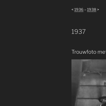
<
1936
–
1938
>
1937
Trouwfoto met