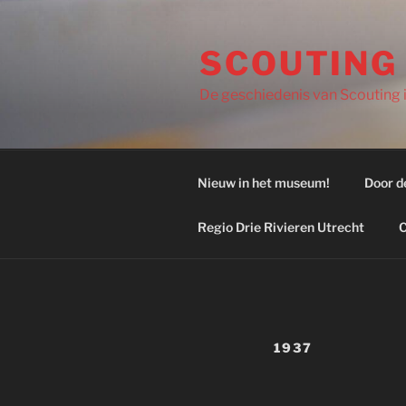
Ga
naar
SCOUTING
de
inhoud
De geschiedenis van Scouting in
Nieuw in het museum!
Door d
Regio Drie Rivieren Utrecht
C
1937