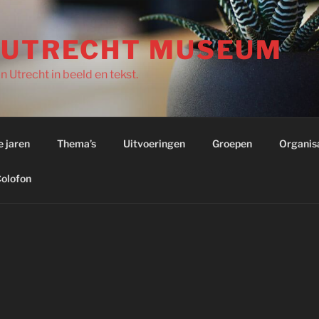
 UTRECHT MUSEUM
 Utrecht in beeld en tekst.
e jaren
Thema’s
Uitvoeringen
Groepen
Organis
olofon