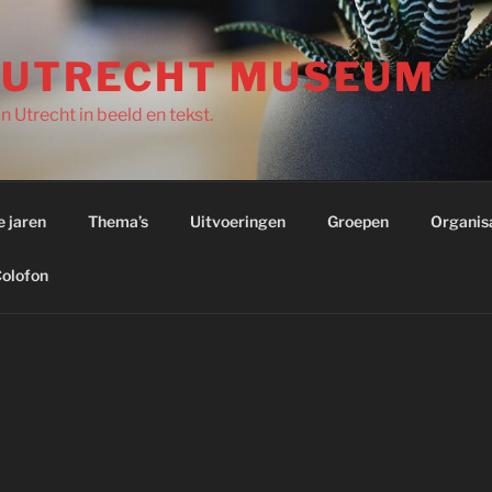
 UTRECHT MUSEUM
 Utrecht in beeld en tekst.
e jaren
Thema’s
Uitvoeringen
Groepen
Organis
olofon