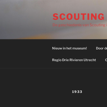
Ga
naar
SCOUTING
de
inhoud
De geschiedenis van Scouting in
Nieuw in het museum!
Door d
Regio Drie Rivieren Utrecht
C
1933