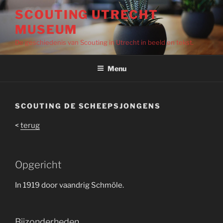
Ga
SCOUTING UTRECHT
naar
MUSEUM
de
inhoud
De geschiedenis van Scouting in Utrecht in beeld en tekst.
Menu
SCOUTING DE SCHEEPSJONGENS
<
terug
Opgericht
In 1919 door vaandrig Schmöle.
Bijzonderheden