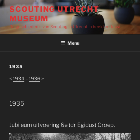
Ga
SCOUTING UTRECHT
naar
MUSEUM
de
inhoud
De geschiedenis van Scouting in Utrecht in beeld en tekst.
Menu
1935
<
1934
–
1936
>
1935
Jubileum uitvoering 6e (dr Egidus) Groep.