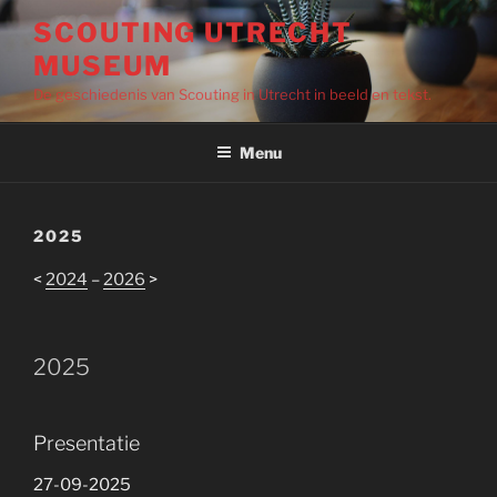
Ga
SCOUTING UTRECHT
naar
MUSEUM
de
inhoud
De geschiedenis van Scouting in Utrecht in beeld en tekst.
Menu
2025
<
2024
–
2026
>
2025
Presentatie
27-09-2025