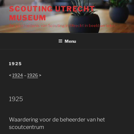
Ga
SCOUTING UTRECHT
naar
MUSEUM
de
inhoud
De geschiedenis van Scouting in Utrecht in beeld en tekst.
Menu
1925
<
1924
–
1926
>
1925
Waardering voor de beheerder van het
scoutcentrum