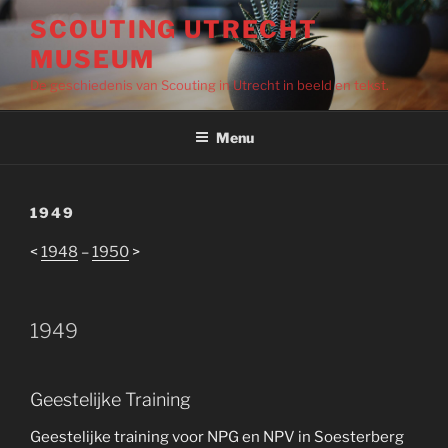
Ga
SCOUTING UTRECHT
naar
MUSEUM
de
inhoud
De geschiedenis van Scouting in Utrecht in beeld en tekst.
Menu
1949
<
1948
–
1950
>
1949
Geestelijke Training
Geestelijke training voor NPG en NPV in Soesterberg